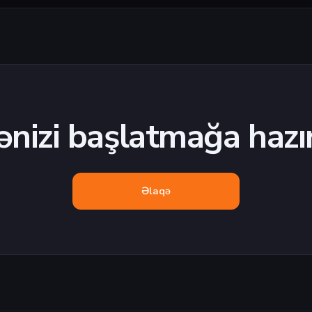
ənizi başlatmağa hazır
Əlaqə