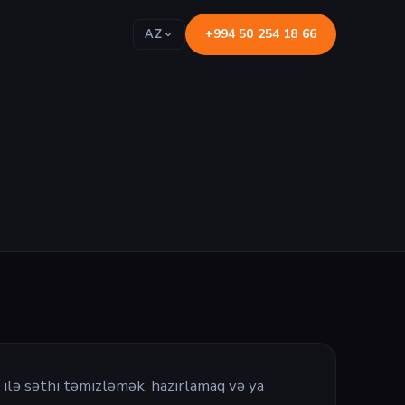
+994 50 254 18 66
AZ
lə səthi təmizləmək, hazırlamaq və ya