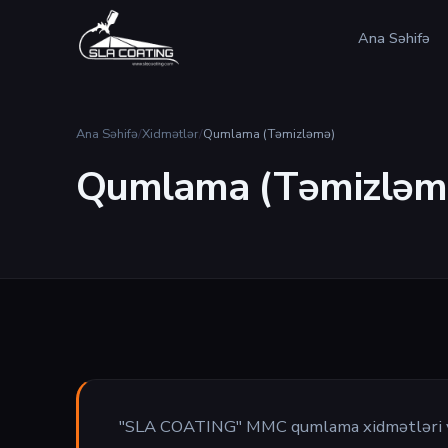
Ana Səhifə
Ana Səhifə
/
Xidmətlər
/
Qumlama (Təmizləmə)
Qumlama (Təmizləm
"SLA COATING" MMC qumlama xidmətləri yüks