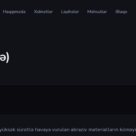
Haqqımızda
Xidmətlər
Layihələr
Məhsullar
Əlaqə
ə)
ək sürətlə havaya vurulan abraziv materialların köməyi i