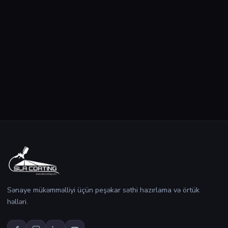
Sənaye mükəmməlliyi üçün peşəkar səthi hazırlama və örtük
həlləri.