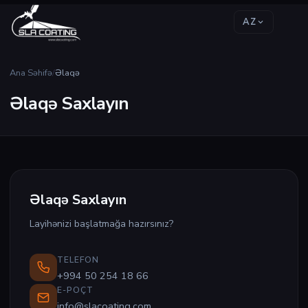
AZ
Ana Səhifə
/
Əlaqə
Əlaqə Saxlayın
Əlaqə Saxlayın
Layihənizi başlatmağa hazırsınız?
TELEFON
+994 50 254 18 66
E-POÇT
info@slacoating.com