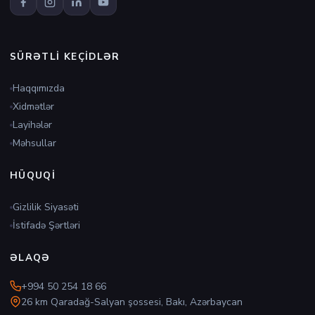
SÜRƏTLI KEÇIDLƏR
Haqqımızda
Xidmətlər
Layihələr
Məhsullar
HÜQUQI
Gizlilik Siyasəti
İstifadə Şərtləri
ƏLAQƏ
+994 50 254 18 66
26 km Qaradağ-Salyan şossesi, Bakı, Azərbaycan