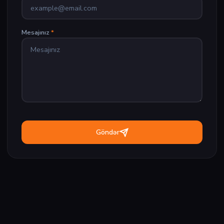
Mesajınız
*
Göndər