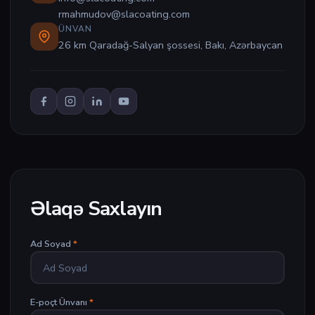
rmahmudov@slacoating.com
ÜNVAN
26 km Qaradağ-Salyan şossesi, Bakı, Azərbaycan
Əlaqə Saxlayın
Ad Soyad
*
E-poçt Ünvanı
*