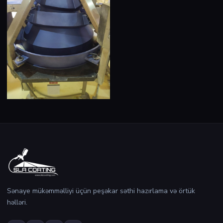
Sənaye mükəmməlliyi üçün peşəkar səthi hazırlama və örtük
həlləri.