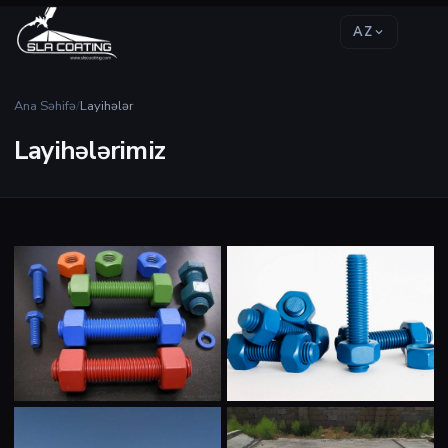
AZ
Ana Səhifə
/
Layihələr
Layihələrimiz