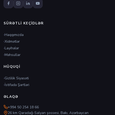
SÜRƏTLI KEÇIDLƏR
Haqqımızda
Xidmətlər
Layihələr
Məhsullar
HÜQUQI
Gizlilik Siyasəti
İstifadə Şərtləri
ƏLAQƏ
+994 50 254 18 66
26 km Qaradağ-Salyan şossesi, Bakı, Azərbaycan